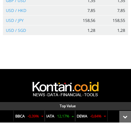
GBP / USD
1,35
1,35
USD / HKD
7,85
7,85
USD / JPY
158,56
158,55
USD / SGD
1,28
1,28
Menyajikan data dan informasi terkini seputar pasar keuangan,
Top Value
reksadana, bunga deposito, ekonomi makro, komoditas, hingga
BBCA
-0,39%
IATA
12,17%
DEWA
-0,84%
penjualan mobil. Dengan visual yang informatif dan analisis yang
tajam untuk membuat pengambilan keputusan finansial.