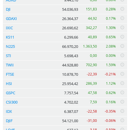
DJI
54.036,93
151,83
0.28%
GDAXI
26.364,37
44,92
0.17%
IXIC
26.690,62
342,27
1.30%
KS11
6.299,66
40,89
0.65%
N225
66.970,20
1.363,50
2.08%
STI
5.698,43
0,00
0.00%
TWII
44.928,80
702,90
1.59%
FTSE
10.878,70
-22,39
-0.21%
HSI
25.954,42
286,39
1.12%
GSPC
7.757,54
47,58
0.62%
CSI300
4.702,02
7,59
0.16%
IDX
6.387,07
-22,58
-0.35%
DJIF
54.121,00
-31,00
-0.06%
LQ45
637,12
-3,18
-0.50%