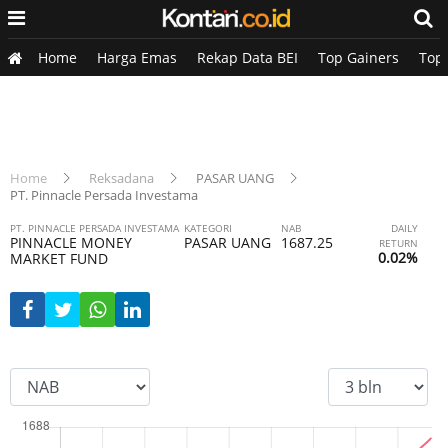
Home
Harga Emas
Rekap Data BEI
Top Gainers
Top
Home
Reksadana
PASAR UANG
PT. Pinnacle Persada Investama
PT. PINNACLE PERSADA INVESTAMA
KATEGORI
NAB
DAILY
PINNACLE MONEY
PASAR UANG
1687.25
RETURN
0.02%
MARKET FUND