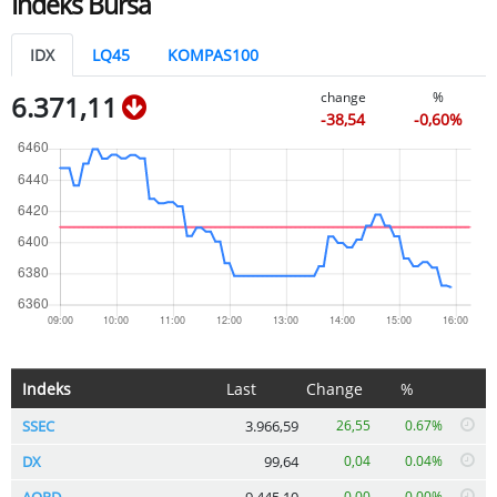
Indeks Bursa
IDX
LQ45
KOMPAS100
change
%
6.371,11
-38,54
-0,60%
Indeks
Last
Change
%
SSEC
3.966,59
26,55
0.67%
DX
99,64
0,04
0.04%
AORD
9.445,10
0,00
0.00%