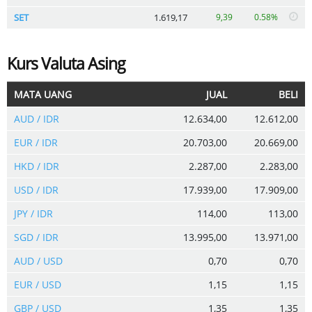
SET
1.619,17
9,39
0.58%
Kurs Valuta Asing
MATA UANG
JUAL
BELI
AUD / IDR
12.634,00
12.612,00
EUR / IDR
20.703,00
20.669,00
HKD / IDR
2.287,00
2.283,00
USD / IDR
17.939,00
17.909,00
JPY / IDR
114,00
113,00
SGD / IDR
13.995,00
13.971,00
AUD / USD
0,70
0,70
EUR / USD
1,15
1,15
GBP / USD
1,35
1,35