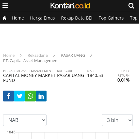
Home
Harga Emas
Rekap Data BEI
Top Gainers
Top
Home
Reksadana
PASAR UANG
PT. Capital Asset Management
PT. CAPITAL ASSET MANAGEMENT
KATEGORI
NAB
DAILY
CAPITAL MONEY MARKET
PASAR UANG
1840.53
RETURN
0.01%
FUND