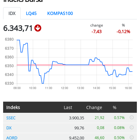
IDX
LQ45
KOMPAS100
change
%
6.343,71
-7,43
-0,12%
Indeks
Last
Change
%
SSEC
3.900,35
21,92
0.57%
DX
99,76
0,08
0.08%
AORD
9.452,00
46,60
0.50%