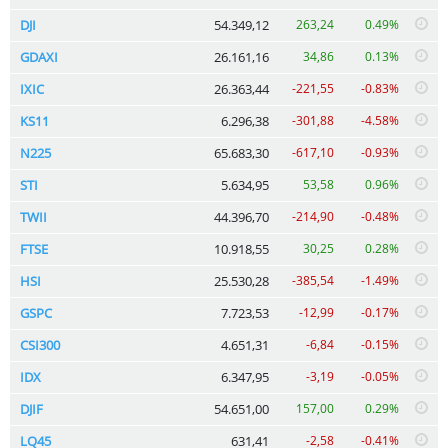
DJI
54.349,12
263,24
0.49%
GDAXI
26.161,16
34,86
0.13%
IXIC
26.363,44
-221,55
-0.83%
KS11
6.296,38
-301,88
-4.58%
N225
65.683,30
-617,10
-0.93%
STI
5.634,95
53,58
0.96%
TWII
44.396,70
-214,90
-0.48%
FTSE
10.918,55
30,25
0.28%
HSI
25.530,28
-385,54
-1.49%
GSPC
7.723,53
-12,99
-0.17%
CSI300
4.651,31
-6,84
-0.15%
IDX
6.347,95
-3,19
-0.05%
DJIF
54.651,00
157,00
0.29%
LQ45
631,41
-2,58
-0.41%