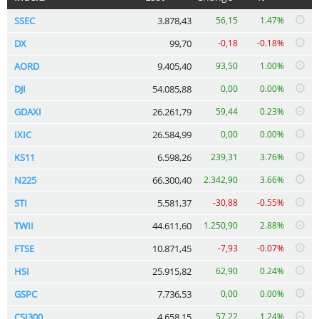
SSEC
3.878,43
56,15
1.47%
DX
99,70
-0,18
-0.18%
AORD
9.405,40
93,50
1.00%
DJI
54.085,88
0,00
0.00%
GDAXI
26.261,79
59,44
0.23%
IXIC
26.584,99
0,00
0.00%
KS11
6.598,26
239,31
3.76%
N225
66.300,40
2.342,90
3.66%
STI
5.581,37
-30,88
-0.55%
TWII
44.611,60
1.250,90
2.88%
FTSE
10.871,45
-7,93
-0.07%
HSI
25.915,82
62,90
0.24%
GSPC
7.736,53
0,00
0.00%
CSI300
4.658,15
57,22
1.24%