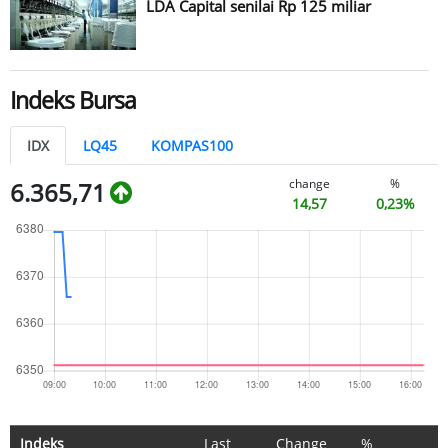
LDA Capital senilai Rp 125 miliar
Indeks Bursa
IDX
LQ45
KOMPAS100
change
%
6.365,71
14,57
0,23%
Indeks
Last
Change
%