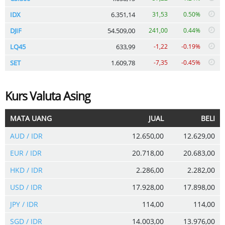
IDX
6.351,14
31,53
0.50%
DJIF
54.509,00
241,00
0.44%
LQ45
633,99
-1,22
-0.19%
SET
1.609,78
-7,35
-0.45%
Kurs Valuta Asing
MATA UANG
JUAL
BELI
AUD / IDR
12.650,00
12.629,00
EUR / IDR
20.718,00
20.683,00
HKD / IDR
2.286,00
2.282,00
USD / IDR
17.928,00
17.898,00
JPY / IDR
114,00
114,00
SGD / IDR
14.003,00
13.976,00