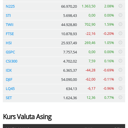
N225
66.970,20
1.363,50
2.08%
STI
5.698,43
0,00
0.00%
TWII
44.928,80
702,90
1.59%
FTSE
10.878,93
-22,16
-0.20%
HSI
25.937,49
269,46
1.05%
GSPC
7.757,54
0,00
0.00%
CSI300
4.702,02
7,59
0.16%
IDX
6.365,37
-44,28
-0.69%
DJIF
54.090,00
-62,00
-0.11%
LQ45
634,13
-6,17
-0.96%
SET
1.624,36
12,36
0.77%
Kurs Valuta Asing