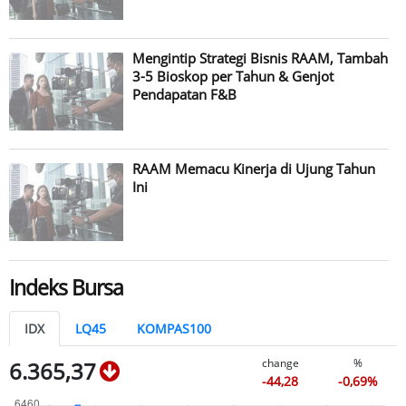
Mengintip Strategi Bisnis RAAM, Tambah
3-5 Bioskop per Tahun & Genjot
Pendapatan F&B
RAAM Memacu Kinerja di Ujung Tahun
Ini
Indeks Bursa
IDX
LQ45
KOMPAS100
change
%
6.365,37
-44,28
-0,69%