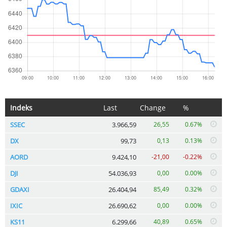
Indeks
Last
Change
%
SSEC
3.966,59
26,55
0.67%
DX
99,73
0,13
0.13%
AORD
9.424,10
-21,00
-0.22%
DJI
54.036,93
0,00
0.00%
GDAXI
26.404,94
85,49
0.32%
IXIC
26.690,62
0,00
0.00%
KS11
6.299,66
40,89
0.65%