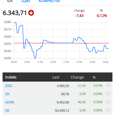
IDX
LQ45
KOMPAS100
change
%
6.343,71
-7,43
-0,12%
Indeks
Last
Change
%
SSEC
3.900,35
21,92
0.57%
DX
99,76
0,09
0.09%
AORD
9.452,00
46,60
0.50%
DJI
54.349,12
0,00
0.00%