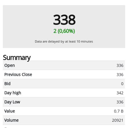
338
2 (0,60%)
Data are delayed by at least 10 minutes
Summary
Open
336
Previous Close
336
Bid
0
Day high
342
Day Low
336
Value
0.7 B
Volume
20921