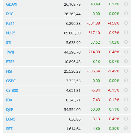
GDAXI
26.169,79
43,49
0.17%
IXIC
26.363,44
0,00
0.00%
KS11
6.296,38
-301,88
-4.58%
N225
65.683,30
-617,10
-0.93%
STI
5.638,99
57,62
1.03%
TWII
44.396,70
-214,90
-0.48%
FTSE
10.896,43
8,13
0.07%
HSI
25.530,28
-385,54
-1.49%
GSPC
7.723,53
0,00
0.00%
CSI300
4.651,31
-6,84
-0.15%
IDX
6.343,71
-7,43
-0.12%
DJIF
54.554,00
60,00
0.11%
LQ45
630,86
-3,13
-0.49%
SET
1.614,64
4,86
0.30%