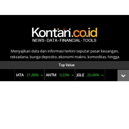
Menyajikan data dan informasi terkini seputar pasar keuangan,
reksadana, bunga deposito, ekonomi makro, komoditas, hingga
penjualan mobil. Dengan visual yang informatif dan analisis yang
Top Value
tajam untuk membuat pengambilan keputusan finansial.
IATA
21,88%
ANTM
0,33%
JGLE
20,48%