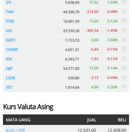
STI
5.638,99
57,62
1.03%
TWII
44.396,70
-214,90
-0.48%
FTSE
10.901,59
13,29
0.12%
HSI
25.530,28
-385,54
-1.49%
GSPC
7.723,53
0,00
0.00%
CSI300
4.651,31
-6,84
-0.15%
IDX
6.343,71
-7,43
-0.12%
DJIF
54.571,00
77,00
0.14%
LQ45
630,86
-3,13
-0.49%
SET
1.614,64
4,86
0.30%
Kurs Valuta Asing
MATA UANG
JUAL
BELI
AUD / IDR
12.631,00
12.608,00