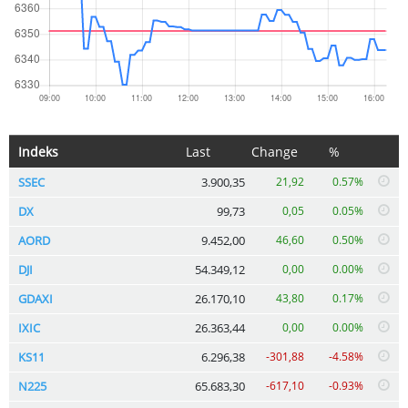
Indeks
Last
Change
%
SSEC
3.900,35
21,92
0.57%
DX
99,73
0,05
0.05%
AORD
9.452,00
46,60
0.50%
DJI
54.349,12
0,00
0.00%
GDAXI
26.170,10
43,80
0.17%
IXIC
26.363,44
0,00
0.00%
KS11
6.296,38
-301,88
-4.58%
N225
65.683,30
-617,10
-0.93%