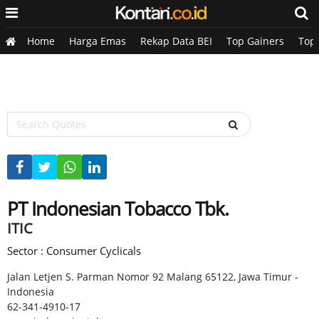
Home
Harga Emas
Rekap Data BEI
Top Gainers
Top
PT Indonesian Tobacco Tbk.
ITIC
Sector : Consumer Cyclicals
Jalan Letjen S. Parman Nomor 92 Malang 65122, Jawa Timur -
Indonesia
62-341-4910-17