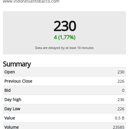
www.indonesiantobacco.com
230
4 (1,77%)
Data are delayed by at least 10 minutes
Summary
Open
230
Previous Close
226
Bid
0
Day high
236
Day Low
226
Value
0.5 B
Volume
23585