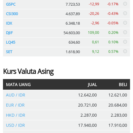
GSPC
7.723,53
-12,99
-0.17%
CSI300
4.637,89
-20,26
-0.43%
IDX
6.348,18
-2,96
-0.05%
DJIF
54.603,00
109,00
0.20%
LQ45
634,60
0,61
0.10%
SET
1.618,90
9,12
0.57%
Kurs Valuta Asing
MATA UANG
JUAL
BELI
AUD / IDR
12.642,00
12.621,00
EUR / IDR
20.721,00
20.684,00
HKD / IDR
2.287,00
2.283,00
USD / IDR
17.940,00
17.910,00