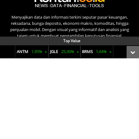
Menyajikan data dan informasi terkini seputar pasar keuangan,
reksadana, bunga deposito, ekonomi makro, komoditas, hingga
penjualan mobil. Dengan visual yang informatif dan analisis yang
tajam untuk membuat pengambilan keputusan finansial.
Top Value
ANTM
1,95%
JGLE
25,30%
BRMS
1,64%
Terms of Use
Privacy Policy
Pedoman Pemberitaan Media Siber
© 2025 pusatdata.kontan.co.id. All rights reserved