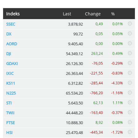
Indeks
Last
Change
%
SSEC
3.878,92
0,49
0.01%
DX
99,72
0,05
0.05%
AORD
9.405,40
0,00
0.00%
DJI
54.349,12
263,24
0.49%
GDAXI
26.126,30
-76,05
-0.29%
IXIC
26.363,44
-221,55
-0.83%
KS11
6.312,82
-285,44
-4.33%
N225
65.534,20
-766,20
-1.16%
STI
5.643,50
62,13
1.11%
TWII
44.448,20
-163,40
-0.37%
FTSE
10.888,30
8,92
0.08%
HSI
25.470,48
-445,34
-1.72%