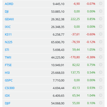
AORD
9.445,10
-6,90
-0.07%
DJI
53.885,10
0,00
0.00%
GDAXI
26.362,38
222,25
0.85%
IXIC
26.348,35
0,00
0.00%
KS11
6.258,77
-37,61
-0.60%
N225
65.606,70
-76,59
-0.12%
STI
5.698,43
59,44
1.05%
TWII
44.225,90
-170,80
-0.38%
FTSE
10.949,91
82,02
0.75%
HSI
25.668,03
137,75
0.54%
GSPC
7.710,00
0,00
0.00%
CSI300
4.694,44
43,13
0.93%
IDX
6.409,65
65,94
1.04%
DJIF
54.068,00
55,00
0.10%