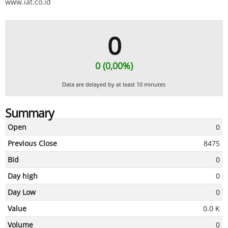
www.iat.co.id
0
0 (0,00%)
Data are delayed by at least 10 minutes
Summary
Open
0
Previous Close
8475
Bid
0
Day high
0
Day Low
0
Value
0.0 K
Volume
0