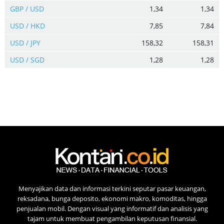
GBP / USD
1,34
1,34
USD / HKD
7,85
7,84
USD / JPY
158,32
158,31
USD / SGD
1,28
1,28
Menyajikan data dan informasi terkini seputar pasar keuangan,
reksadana, bunga deposito, ekonomi makro, komoditas, hingga
penjualan mobil. Dengan visual yang informatif dan analisis yang
tajam untuk membuat pengambilan keputusan finansial.