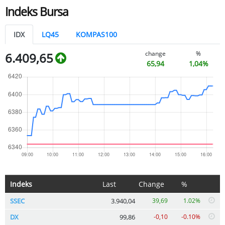
Indeks Bursa
IDX
LQ45
KOMPAS100
change
%
6.409,65
65,94
1,04%
Indeks
Last
Change
%
SSEC
3.940,04
39,69
1.02%
DX
99,86
-0,10
-0.10%