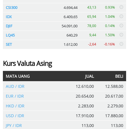
CSI300
4.694,44
43,13
0.93%
IDX
6.409,65
65,94
1.04%
DJIF
54.091,00
78,00
0.14%
LQ45
640,29
9,44
1.50%
SET
1.612,00
-2,64
-0.16%
Kurs Valuta Asing
MATA UANG
JUAL
BELI
AUD / IDR
12.610,00
12.588,00
EUR / IDR
20.654,00
20.617,00
HKD / IDR
2.283,00
2.279,00
USD / IDR
17.910,00
17.880,00
JPY / IDR
113,00
113,00