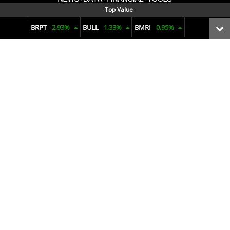
Top Value
Menyajikan data dan informasi terkini seputar pasar keuangan,
BRPT
2,93%
BULL
1,33%
BMRI
0,95%
reksadana, bunga deposito, ekonomi makro, komoditas, hingga
penjualan mobil. Dengan visual yang informatif dan analisis yang
tajam untuk membuat pengambilan keputusan finansial.
Terms of Use
Privacy Policy
Pedoman Pemberitaan Media Siber
© 2025 pusatdata.kontan.co.id. All rights reserved