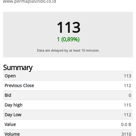
www.permaplasindo.co.id
113
1 (0,89%)
Data are delayed by at least 10 minutes
Summary
Open
113
Previous Close
112
Bid
0
Day high
115
Day Low
112
Value
0.0 B
Volume
3110