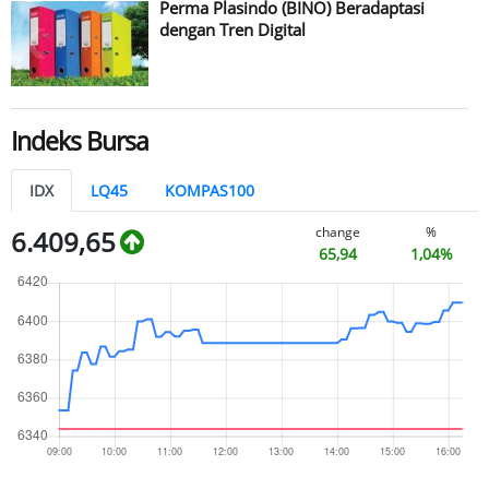
Perma Plasindo (BINO) Beradaptasi
dengan Tren Digital
Indeks Bursa
IDX
LQ45
KOMPAS100
change
%
6.409,65
65,94
1,04%