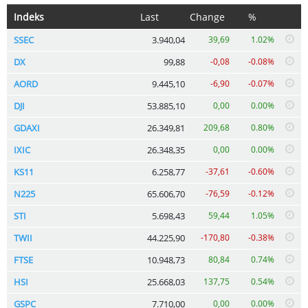
Indeks
Last
Change
%
SSEC
3.940,04
39,69
1.02%
DX
99,88
-0,08
-0.08%
AORD
9.445,10
-6,90
-0.07%
DJI
53.885,10
0,00
0.00%
GDAXI
26.349,81
209,68
0.80%
IXIC
26.348,35
0,00
0.00%
KS11
6.258,77
-37,61
-0.60%
N225
65.606,70
-76,59
-0.12%
STI
5.698,43
59,44
1.05%
TWII
44.225,90
-170,80
-0.38%
FTSE
10.948,73
80,84
0.74%
HSI
25.668,03
137,75
0.54%
GSPC
7.710,00
0,00
0.00%