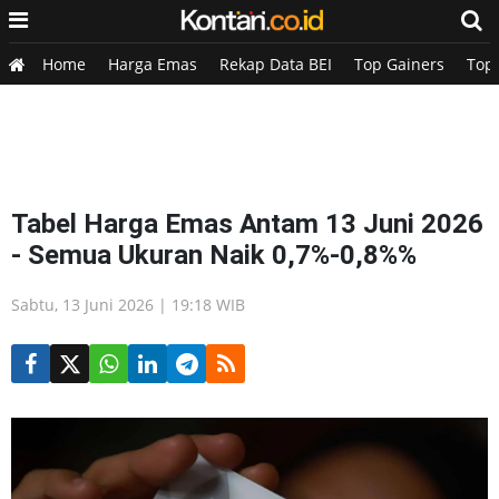
Home
Harga Emas
Rekap Data BEI
Top Gainers
Top
Tabel Harga Emas Antam 13 Juni 2026
- Semua Ukuran Naik 0,7%-0,8%%
Sabtu, 13 Juni 2026 | 19:18 WIB