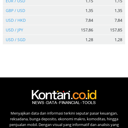
EUR / USD
1,15
1,15
GBP / USD
1,35
1,35
USD / HKD
7,84
7,84
USD / JPY
157,86
157,85
USD / SGD
1,28
1,28
Menyajikan data dan informasi terkini seputar pasar keuangan,
reksadana, bunga deposito, ekonomi makro, komoditas, hingga
penjualan mobil. Dengan visual yang informatif dan analisis yang