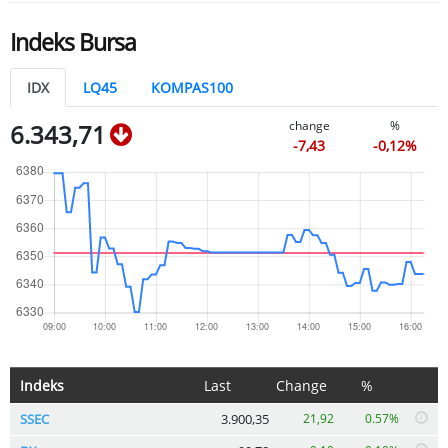
Indeks Bursa
IDX
LQ45
KOMPAS100
change
%
6.343,71
-7,43
-0,12%
Indeks
Last
Change
%
SSEC
3.900,35
21,92
0.57%