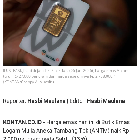
ILUSTRASI. Jika ditinjau dari 7 hari lalu (06 Juni 2026), harga emas Antam ini
turun Rp 27.000 per gram dari harga sebelumnya Rp 2.738.000.?
(KONTAN/Cheppy A. Muchlis)
Reporter:
Hasbi Maulana
| Editor:
Hasbi Maulana
KONTAN.CO.ID -
Harga emas hari ini di Butik Emas
Logam Mulia Aneka Tambang Tbk (ANTM) naik Rp
2.000 per gram pada Sabtu (13/6).