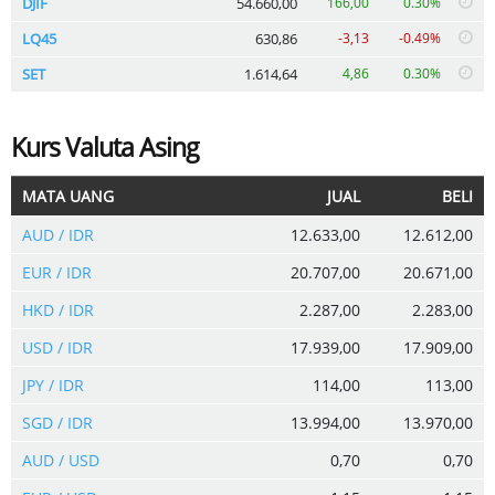
DJIF
54.660,00
166,00
0.30%
LQ45
630,86
-3,13
-0.49%
SET
1.614,64
4,86
0.30%
Kurs Valuta Asing
MATA UANG
JUAL
BELI
AUD / IDR
12.633,00
12.612,00
EUR / IDR
20.707,00
20.671,00
HKD / IDR
2.287,00
2.283,00
USD / IDR
17.939,00
17.909,00
JPY / IDR
114,00
113,00
SGD / IDR
13.994,00
13.970,00
AUD / USD
0,70
0,70