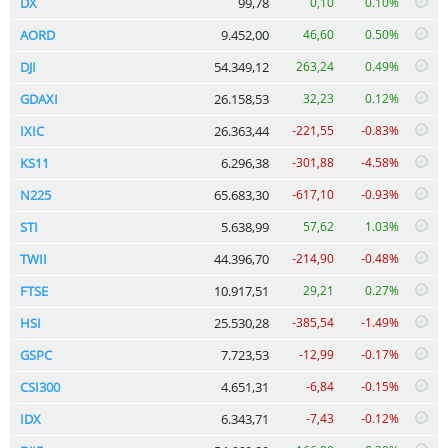
DX
99,78
0,10
0.10%
AORD
9.452,00
46,60
0.50%
DJI
54.349,12
263,24
0.49%
GDAXI
26.158,53
32,23
0.12%
IXIC
26.363,44
-221,55
-0.83%
KS11
6.296,38
-301,88
-4.58%
N225
65.683,30
-617,10
-0.93%
STI
5.638,99
57,62
1.03%
TWII
44.396,70
-214,90
-0.48%
FTSE
10.917,51
29,21
0.27%
HSI
25.530,28
-385,54
-1.49%
GSPC
7.723,53
-12,99
-0.17%
CSI300
4.651,31
-6,84
-0.15%
IDX
6.343,71
-7,43
-0.12%