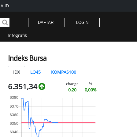
A.ID
DAFTAR
LOGIN
Infografik
Indeks Bursa
IDX
LQ45
KOMPAS100
change
%
6.351,34
0,20
0,00%