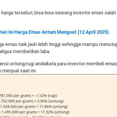
arga tersebut, bisa-bisa seorang investor emas salah
Hari Ini Harga Emas Antam Menguat (12 April 2025)
rga emas naik jauh lebih tinggi sehingga mampu menutu
kaligus memberikan laba.
 potensi untung/rugi andaikata para investor membeli ema
menjual saat ini:
81.000 per gram) = -1.52% (rugi)
702.000 per gram) = 3.06% (untung)
1.568.000 per gram) = 11.86% (untung)
1.495.000 per gram) = 17.32% (untung)