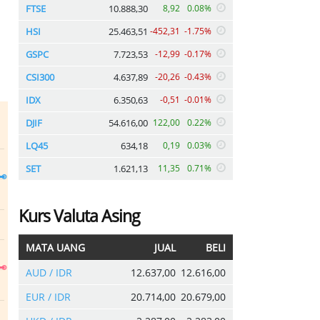
FTSE
10.888,30
8,92
0.08%
HSI
25.463,51
-452,31
-1.75%
GSPC
7.723,53
-12,99
-0.17%
CSI300
4.637,89
-20,26
-0.43%
IDX
6.350,63
-0,51
-0.01%
DJIF
54.616,00
122,00
0.22%
LQ45
634,18
0,19
0.03%
SET
1.621,13
11,35
0.71%
Kurs Valuta Asing
MATA UANG
JUAL
BELI
AUD / IDR
12.637,00
12.616,00
EUR / IDR
20.714,00
20.679,00