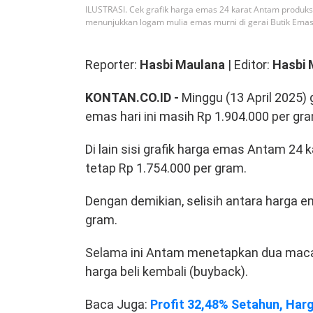
ILUSTRASI. Cek grafik harga emas 24 karat Antam produks
menunjukkan logam mulia emas murni di gerai Butik Emas
Reporter:
Hasbi Maulana
| Editor:
Hasbi 
KONTAN.CO.ID -
Minggu (13 April 2025) 
emas hari ini masih Rp 1.904.000 per gr
Di lain sisi grafik harga emas Antam 24 
tetap Rp 1.754.000 per gram.
Dengan demikian, selisih antara harga e
gram.
Selama ini Antam menetapkan dua maca
harga beli kembali (buyback).
Baca Juga:
Profit 32,48% Setahun, Harg