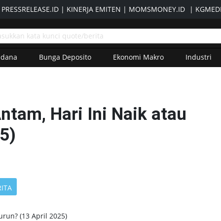
|
PRESSRELEASE.ID
|
KINERJA EMITEN
|
MOMSMONEY.ID
|
KGMEDI
adana
Bunga Deposito
Ekonomi Makro
Industri
ntam, Hari Ini Naik atau
5)
RITA