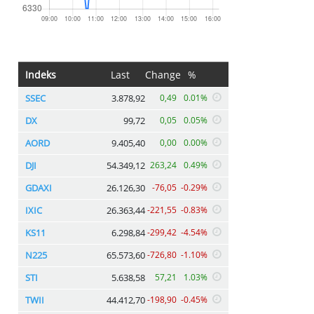
Indeks
Last
Change
%
SSEC
3.878,92
0,49
0.01%
DX
99,72
0,05
0.05%
AORD
9.405,40
0,00
0.00%
DJI
54.349,12
263,24
0.49%
GDAXI
26.126,30
-76,05
-0.29%
IXIC
26.363,44
-221,55
-0.83%
KS11
6.298,84
-299,42
-4.54%
N225
65.573,60
-726,80
-1.10%
STI
5.638,58
57,21
1.03%
TWII
44.412,70
-198,90
-0.45%