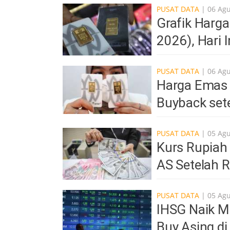
PUSAT DATA
| 06 Ag
Grafik Harg
2026), Hari 
PUSAT DATA
| 06 Ag
Harga Emas 
Buyback set
PUSAT DATA
| 05 Ag
Kurs Rupiah
AS Setelah R
PUSAT DATA
| 05 Ag
IHSG Naik Me
Buy Asing d