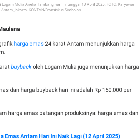
i Logam Mulia Aneka Tambang hari ini tanggal 13 April 2025. FOTO: Karyawan
 Antam, Jakarta. KONTAN/Fransiskus Simbolon
Maulana
grafik
harga emas
24 karat Antam menunjukkan harga
am.
karat
buyback
oleh Logam Mulia juga menunjukkan harga
mas dan harga buyback hari ini adalah Rp 150.000 per
m harga emas batangan produksinya: harga emas dan
a Emas Antam Hari Ini Naik Lagi (12 April 2025)