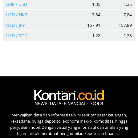
GBP / USD
1,35
1,35
USD / HKD
7,84
7,84
USD / JPY
157,91
157,89
USD / SGD
1,28
1,28
Menyajikan data dan informasi terkini seputar pasar keuangan,
reksadana, bunga deposito, ekonomi makro, komoditas, hingga
penjualan mobil. Dengan visual yang informatif dan analisis yang
tajam untuk membuat pengambilan keputusan finansial.