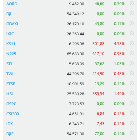
AORD
9.452,00
46,60
0.50%
DJI
54.349,12
0,00
0.00%
GDAXI
26.170,10
43,80
0.17%
IXIC
26.363,44
0,00
0.00%
KS11
6.296,38
-301,88
-4.58%
N225
65.683,30
-617,10
-0.93%
STI
5.638,99
57,62
1.03%
TWII
44.396,70
-214,90
-0.48%
FTSE
10.901,59
13,29
0.12%
HSI
25.530,28
-385,54
-1.49%
GSPC
7.723,53
0,00
0.00%
CSI300
4.651,31
-6,84
-0.15%
IDX
6.343,71
-7,43
-0.12%
DJIF
54.571,00
77,00
0.14%