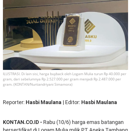
ILUSTRASI. Di lain sisi, harga buyback oleh Logam Mulia turun Rp 40.000 per
gram, dari sebelumnya Rp 2.527.000 per gram menjadi Rp 2.487.000 per
gram. (KONTAN/Nurtiandriyani Simamora)
Reporter:
Hasbi Maulana
| Editor:
Hasbi Maulana
KONTAN.CO.ID -
Rabu (10/6) harga emas batangan
bersertifikat di Logam Mulia milik PT Aneka Tambang