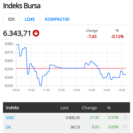
Indeks Bursa
IDX
LQ45
KOMPAS100
change
%
6.343,71
-7,43
-0,12%
Indeks
Last
Change
%
SSEC
3.900,35
21,92
0.57%
DX
99,73
0,05
0.05%