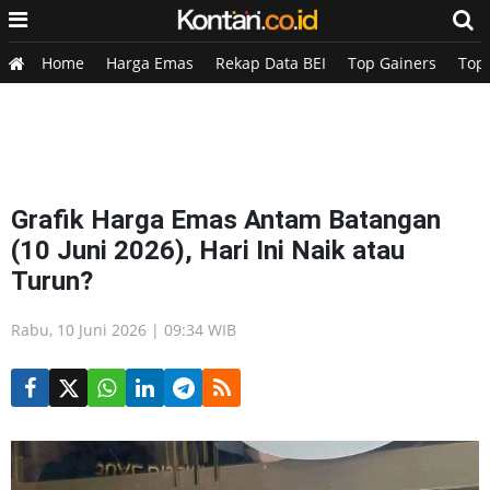
Home
Harga Emas
Rekap Data BEI
Top Gainers
Top
Grafik Harga Emas Antam Batangan
(10 Juni 2026), Hari Ini Naik atau
Turun?
Rabu, 10 Juni 2026 | 09:34 WIB